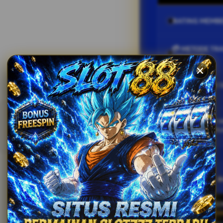
RATING MEMBE
💳 METODE TR
LENGKAP
🕒 CUSTOMER 
NONSTOP
📱 PLATFORM 
+4 lebih
MUDAH DIGUN
banyak
🎁 BONUS ME