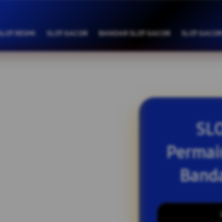
SLOT RESMI
SLOT GACOR
BANDAR SLOT GACOR
SLOT GACOR
SLO
Permai
Banda