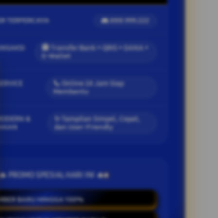
R TERPERCAYA
👥 888.999.222
ANSAKSI
🏦 Transfer Bank • QRIS • DANA •
E-Wallet
SERVICE
📞 Online 24 Jam Siap
Membantu
MODERN &
✨ Tampilan Simpel, Cepat,
AKAN
dan User-Friendly
🔥 PROMO SPESIAL HARI INI 🔥
MBER BARU HINGGA 100%